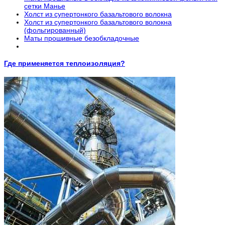
сетки Манье
Холст из супертонкого базальтового волокна
Холст из супертонкого базальтового волокна
(фольгированный)
Маты прошивные безобкладочные
Где применяется теплоизоляция?