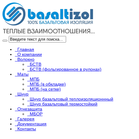
Главная
О компании
Волокно
БСТВ
БСТВ (фольгированное в рулонах)
Маты
МПБ
МПБ (в обкладке)
МПБ (на сетке)
Шнур
Шнур базальтовый теплоизоляционнный
Шнур базальтовый термостойкий
Огнезащита
МБОР
Галерея
Документация
Контакты