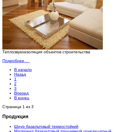
Теплозвукоизоляция объектов строительства
Подробнее...
В начало
Назад
1
2
3
Вперед
В конец
Страница 1 из 3
Продукция
Шнур базальтовый термостойкий
Материал базальтовый прошивной огнезащитный